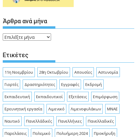
Άρθρα ανά μήνα
Άρθρα
ανά
μήνα
Ετικέτες
11η Νοεμβρίου
28η Οκτωβρίου
Απουσίες
Αστυνομία
Γιορτές
Δραστηριότητες
Εγγραφές
Εκδρομή
Εκπαιδευτική
Εκπαιδευτικοί
Εξετάσεις
Επιμόρφωση
Ερευνητική εργασία
Λιμενικό
Λιμενοφυλάκων
ΜΝΑΕ
Ναυτικό
Πανελλάδικές
Πανελλήνιες
Πανελλαδικές
Παρελάσεις
Πολεμικό
Πολυήμερη 2024
Προκήρυξη