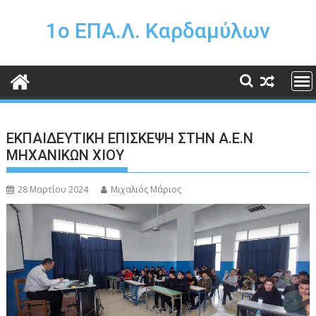
Περάστε
στο
1o ΕΠΑ.Λ. Καρδαμύλων
περιεχόμενο
ΕΚΠΑΙΔΕΥΤΙΚΗ ΕΠΙΣΚΕΨΗ ΣΤΗΝ Α.Ε.Ν
ΜΗΧΑΝΙΚΩΝ ΧΙΟΥ
28 Μαρτίου 2024
Μιχαλιός Μάριος