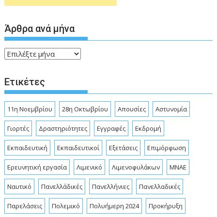
Άρθρα ανά μήνα
Άρθρα
ανά
μήνα
Ετικέτες
11η Νοεμβρίου
28η Οκτωβρίου
Απουσίες
Αστυνομία
Γιορτές
Δραστηριότητες
Εγγραφές
Εκδρομή
Εκπαιδευτική
Εκπαιδευτικοί
Εξετάσεις
Επιμόρφωση
Ερευνητική εργασία
Λιμενικό
Λιμενοφυλάκων
ΜΝΑΕ
Ναυτικό
Πανελλάδικές
Πανελλήνιες
Πανελλαδικές
Παρελάσεις
Πολεμικό
Πολυήμερη 2024
Προκήρυξη