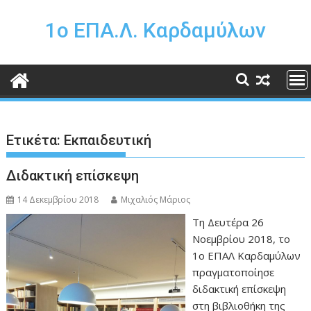
Περάστε
στο
1o ΕΠΑ.Λ. Καρδαμύλων
περιεχόμενο
Ετικέτα:
Εκπαιδευτική
Διδακτική επίσκεψη
14 Δεκεμβρίου 2018
Μιχαλιός Μάριος
Τη Δευτέρα 26
Νοεμβρίου 2018, το
1ο ΕΠΑΛ Καρδαμύλων
πραγματοποίησε
διδακτική επίσκεψη
στη βιβλιοθήκη της