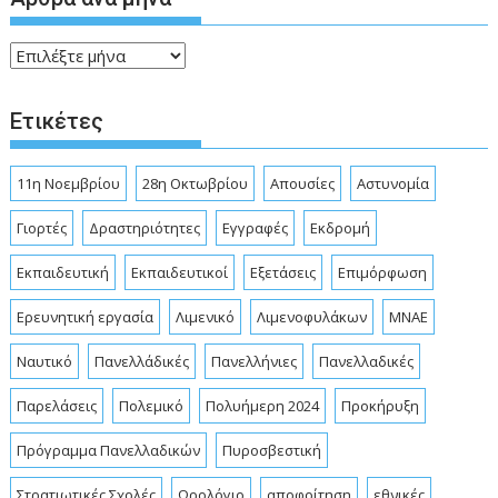
Άρθρα
ανά
μήνα
Ετικέτες
11η Νοεμβρίου
28η Οκτωβρίου
Απουσίες
Αστυνομία
Γιορτές
Δραστηριότητες
Εγγραφές
Εκδρομή
Εκπαιδευτική
Εκπαιδευτικοί
Εξετάσεις
Επιμόρφωση
Ερευνητική εργασία
Λιμενικό
Λιμενοφυλάκων
ΜΝΑΕ
Ναυτικό
Πανελλάδικές
Πανελλήνιες
Πανελλαδικές
Παρελάσεις
Πολεμικό
Πολυήμερη 2024
Προκήρυξη
Πρόγραμμα Πανελλαδικών
Πυροσβεστική
Στρατιωτικές Σχολές
Ωρολόγιο
αποφοίτηση
εθνικές