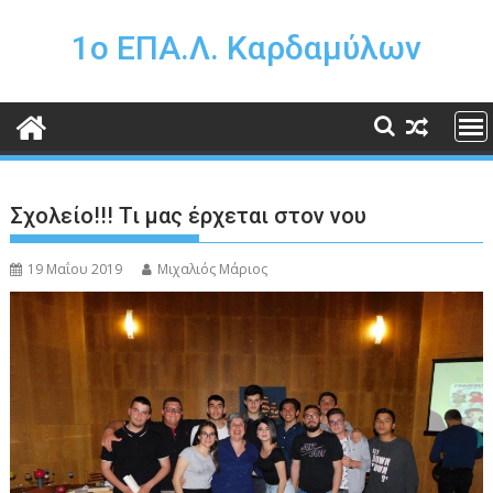
Περάστε
στο
1o ΕΠΑ.Λ. Καρδαμύλων
περιεχόμενο
Σχολείο!!! Τι μας έρχεται στον νου
19 Μαΐου 2019
Μιχαλιός Μάριος