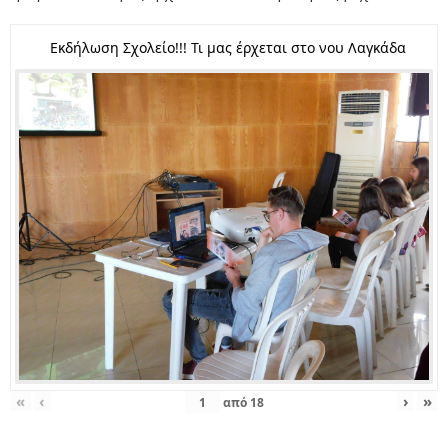
Εκδήλωση Σχολείο!!! Τι μας έρχεται στο νου Λαγκάδα
«
‹
›
»
από
18