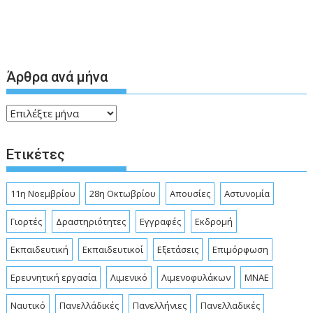
Άρθρα ανά μήνα
Άρθρα
ανά
μήνα
Ετικέτες
11η Νοεμβρίου
28η Οκτωβρίου
Απουσίες
Αστυνομία
Γιορτές
Δραστηριότητες
Εγγραφές
Εκδρομή
Εκπαιδευτική
Εκπαιδευτικοί
Εξετάσεις
Επιμόρφωση
Ερευνητική εργασία
Λιμενικό
Λιμενοφυλάκων
ΜΝΑΕ
Ναυτικό
Πανελλάδικές
Πανελλήνιες
Πανελλαδικές