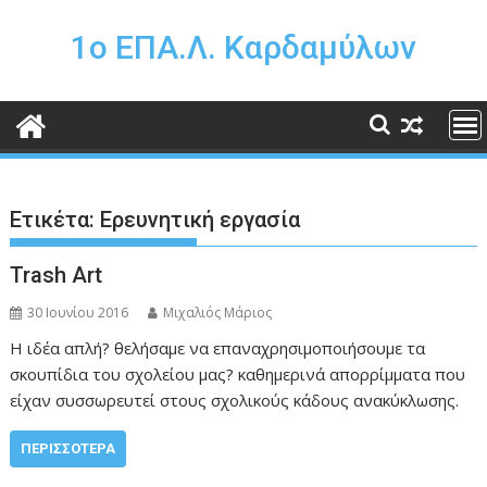
Περάστε
στο
1o ΕΠΑ.Λ. Καρδαμύλων
περιεχόμενο
Ετικέτα:
Ερευνητική εργασία
Trash Art
30 Ιουνίου 2016
Μιχαλιός Μάριος
Η ιδέα απλή? θελήσαμε να επαναχρησιμοποιήσουμε τα
σκουπίδια του σχολείου μας? καθημερινά απορρίμματα που
είχαν συσσωρευτεί στους σχολικούς κάδους ανακύκλωσης.
ΠΕΡΙΣΣΌΤΕΡΑ