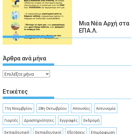
Μια Νέα Αρχή στα
ΕΠΑ.Λ.
Άρθρα ανά μήνα
Άρθρα
ανά
μήνα
Ετικέτες
11η Νοεμβρίου
28η Οκτωβρίου
Απουσίες
Αστυνομία
Γιορτές
Δραστηριότητες
Εγγραφές
Εκδρομή
Εκπαιδευτική
Εκπαιδευτικοί
Εξετάσεις
Επιμόρφωση