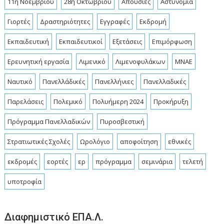
11η Νοεμβρίου
28η Οκτωβρίου
Απουσίες
Αστυνομία
Γιορτές
Δραστηριότητες
Εγγραφές
Εκδρομή
Εκπαιδευτική
Εκπαιδευτικοί
Εξετάσεις
Επιμόρφωση
Ερευνητική εργασία
Λιμενικό
Λιμενοφυλάκων
ΜΝΑΕ
Ναυτικό
Πανελλάδικές
Πανελλήνιες
Πανελλαδικές
Παρελάσεις
Πολεμικό
Πολυήμερη 2024
Προκήρυξη
Πρόγραμμα Πανελλαδικών
Πυροσβεστική
Στρατιωτικές Σχολές
Ωρολόγιο
αποφοίτηση
εθνικές
εκδρομές
εορτές
ερ
πρόγραμμα
σεμινάρια
τελετή
υποτροφία
Διαφημιστικό ΕΠΑ.Λ.