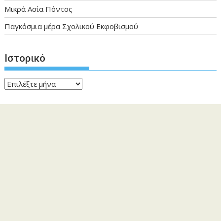
Μικρά Ασία Πόντος
Παγκόσμια μέρα Σχολικού Εκφοβισμού
Ιστορικό
Ιστορικό
Kατηγορίες
Kατηγορίες
Εγγραφές Μαθητών
Προθεσμία
Εγγραφών μέχρι 02-07-2020