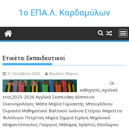
Περάστε
στο
1o ΕΠΑ.Λ. Καρδαμύλων
περιεχόμενο
Ετικέτα:
Εκπαιδευτικοί
31 Οκτωβρίου 2025
Μιχαλιός Μάριος
Οι
καθηγητές σχολικό
ετος2025-2026 Αγγλικά Σκαπινάκη Δέσποινα
Οικονομολόγος Μάπα Μαρία Γυμναστής Μπουγδάνου
Ουρανία Μαθηματικοί Βαλτικού Ιωάννα Στείρου Μαριέττα
Φιλόλογοι Πετρίτση Μαρία Ζηρριά Ειρήνη Μηχανικοί
Αδαμαντόπουλος Γεώργιος Μάλαμας Χρήστος Θεοδώρου